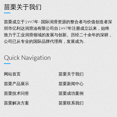
苗栗关于我们
苗栗成立于1997年 · 国际润滑资源的整合者与价值创造者深
圳市亿利达润滑油有限公司自1997年注册成立以来，始终
致力于工业润滑领域的发展与创新。历经二十余年的深耕，
公司已从专业的国际品牌代理商，发展成为...
Quick Navigation
网站首页
苗栗关于我们
苗栗产品展示
苗栗新闻中心
苗栗技术问答
苗栗成功案例
苗栗解决方案
苗栗联系我们