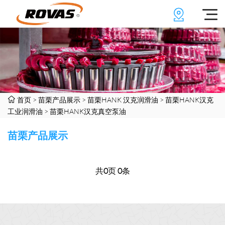
首页
>
苗栗产品展示
>
苗栗HANK 汉克润滑油
>
苗栗HANK汉克
工业润滑油
>
苗栗HANK汉克真空泵油
苗栗产品展示
共
0
页
0
条