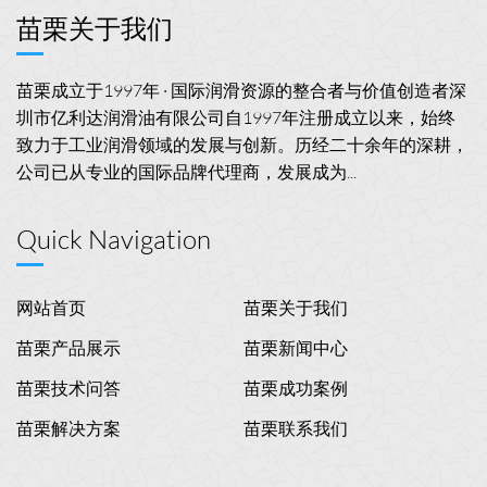
苗栗关于我们
苗栗成立于1997年 · 国际润滑资源的整合者与价值创造者深
圳市亿利达润滑油有限公司自1997年注册成立以来，始终
致力于工业润滑领域的发展与创新。历经二十余年的深耕，
公司已从专业的国际品牌代理商，发展成为...
Quick Navigation
网站首页
苗栗关于我们
苗栗产品展示
苗栗新闻中心
苗栗技术问答
苗栗成功案例
苗栗解决方案
苗栗联系我们