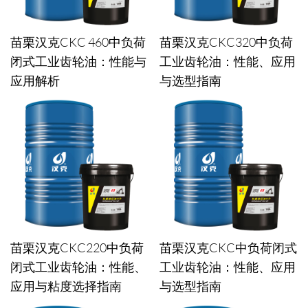
苗栗汉克CKC 460中负荷
苗栗汉克CKC320中负荷
闭式工业齿轮油：性能与
工业齿轮油：性能、应用
应用解析
与选型指南
苗栗汉克CKC220中负荷
苗栗汉克CKC中负荷闭式
闭式工业齿轮油：性能、
工业齿轮油：性能、应用
应用与粘度选择指南
与选型指南