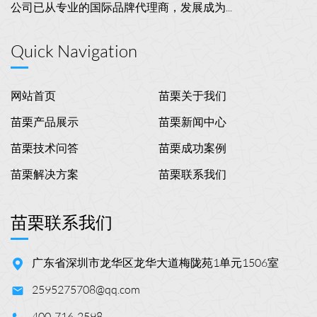
公司已从专业的国际品牌代理商，发展成为...
Quick Navigation
网站首页
苗栗关于我们
苗栗产品展示
苗栗新闻中心
苗栗技术问答
苗栗成功案例
苗栗解决方案
苗栗联系我们
苗栗联系我们
广东省深圳市龙华区龙华大道梅陇苑1单元1506室
2595275708@qq.com
400-716-2598