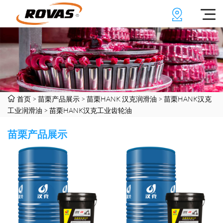
首页
>
苗栗产品展示
>
苗栗HANK 汉克润滑油
>
苗栗HANK汉克
工业润滑油
>
苗栗HANK汉克工业齿轮油
苗栗产品展示