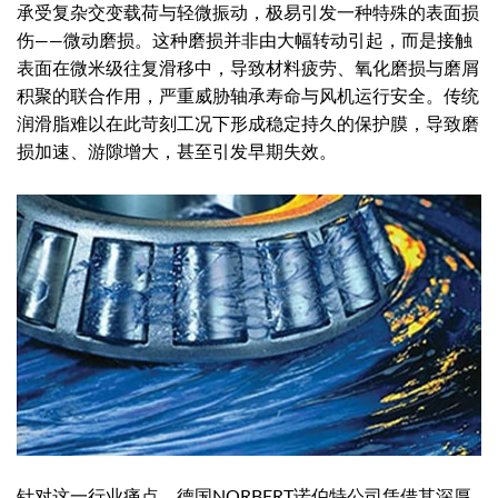
承受复杂交变载荷与轻微振动，极易引发一种特殊的表面损
伤——微动磨损。这种磨损并非由大幅转动引起，而是接触
表面在微米级往复滑移中，导致材料疲劳、氧化磨损与磨屑
积聚的联合作用，严重威胁轴承寿命与风机运行安全。传统
润滑脂难以在此苛刻工况下形成稳定持久的保护膜，导致磨
损加速、游隙增大，甚至引发早期失效。
针对这一行业痛点，德国NORBERT诺伯特公司凭借其深厚