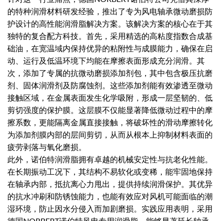
的特种润滑材料研发经验，推出了专为风电轴承微动磨损防
护设计的高性能润滑脂解决方案。该解决方案的核心在于其
独特的复合配方科技。首先，采用精选的高粘度指数合成基
础油，在宽温域内保持优异的粘附性与成膜能力，确保在启
动、运行及低温环境下均能在摩擦表面形成充分润滑。其
次，添加了专属的抗微动磨损添加剂包，其中包含极压抗磨
剂、固体润滑剂及防腐蚀剂。这些添加剂能有效渗透至微动
接触区域，在金属表面发生化学吸附，形成一层坚韧的、低
剪切强度的保护膜。这层膜不仅能显著降低微动过程中的摩
擦系数，更能隔离金属直接接触，将破坏性的滑动摩擦转化
为添加剂膜内部的层间剪切，从而从根本上抑制材料表面的
疲劳剥落与氧化磨损。
此外，诺伯特润滑脂拥有卓越的机械安定性与抗老化性能。
在长期振动工况下，其结构不易软化或变稀，能牢固地保持
在轴承内部，抵抗离心力甩出，提供持续润滑保护。其优异
的抗水冲刷和防锈蚀能力，也能有效应对风机可能面临的潮
湿环境，防止因水分侵入而加剧磨损。实践应用表明，采用